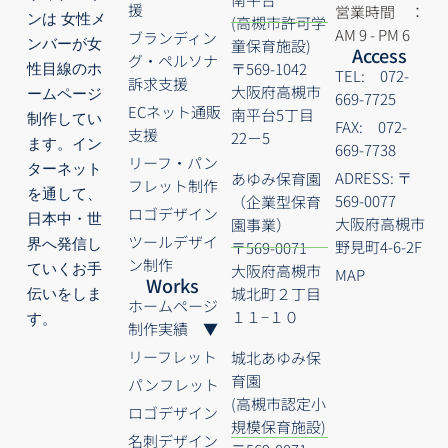
援
営業時間 ：
ンは 女性メ
(高槻市許可学
AM 9 - PM 6
ブランディン
童保育施設)
ンバーが女
Access
グ・ペルソナ
〒569-1042
性目線のホ
TEL: 072-
訴求支援
大阪府高槻市
ームページ
669-7725
ECネット通販
南平台5丁目
制作してい
FAX: 072-
支援
22－5
ます。イン
669-7738
リーフ・パン
ターネット
ADRESS: 〒
あゆみ保育園
フレット制作
を通して、
569-0077
（企業型保育
ロゴデザイン
日本中・世
大阪府高槻市
園事業）
ツールデザイ
界へ発信し
野見町4-6-2F
〒569-0071
ン制作
大阪府高槻市
ていくお手
MAP
Works
城北町２丁目
伝いをしま
ホームページ
１１−１０
す。
制作実績 ▼
リーフレット
城北あゆみ保
育園
パンフレット
(高槻市認定小
ロゴデザイン
規模保育施設)
名刺デザイン