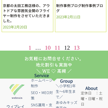
京都の太田工務店様の、アウ
制作事例ブログ制作事例ブロ
トドアな雰囲気全開のフライ
グ
ヤー制作をさせていただきま
2023年2月11日
した。
2023年2月20日
1
…
10
11
12
13
お気軽にお問合せください。
地元割引も実施中
＼ WE ♡ 高槻 ／
Service
ホームページ
Group
制作
＼小学校1年
About
生～6年生ま
SEO・MEO対
定休日 ：土
で／
策
曜・日曜・祝
あゆみキッズ
日
SNS運用・支
ウィブレイ
南平台