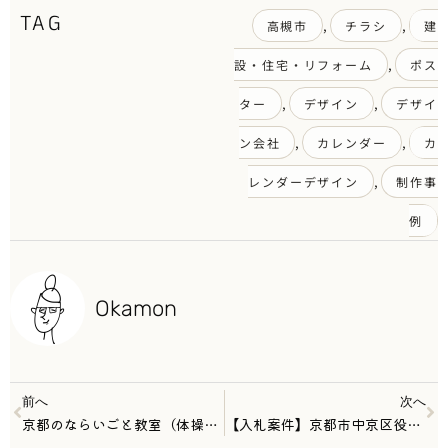
TAG
,
,
高槻市
チラシ
建
,
設・住宅・リフォーム
ポス
,
,
ター
デザイン
デザイ
,
,
ン会社
カレンダー
カ
,
レンダーデザイン
制作事
例
Okamon
前へ
次へ
京都のならいごと教室（体操教室・アトリエ教室・ICT★STEAM教室）ココロン様の名刺デザインをさせていただきました。
【入札案件】京都市中京区役所保健福祉センター様の「みつばち健康応援隊」のフライヤー制作をさせていただきました。