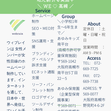
＼ WE ♡ 高槻 ／
Service
ホームページ
Group
制作
＼小学校1年
About
生～6年生ま
SEO・MEO対
定休日 ：土
で／
策
曜・日曜・祝
あゆみキッズ
日
SNS運用・支
ウィブレイ
南平台
援
営業時間 ：
ンは 女性メ
(高槻市許可学
AM 9 - PM 6
ブランディン
童保育施設)
ンバーが女
Access
グ・ペルソナ
〒569-1042
性目線のホ
TEL: 072-
訴求支援
大阪府高槻市
ームページ
669-7725
ECネット通販
南平台5丁目
制作してい
FAX: 072-
支援
22－5
ます。イン
669-7738
リーフ・パン
ターネット
ADRESS: 〒
あゆみ保育園
フレット制作
を通して、
569-0077
（企業型保育
ロゴデザイン
日本中・世
大阪府高槻市
園事業）
ツールデザイ
界へ発信し
野見町4-6-2F
〒569-0071
ン制作
ていくお手