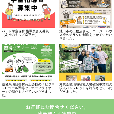
パート学童保育 指導員さん募集
池田市の工務店さん、コージーハウ
（あゆみキッズ南平台）
ス様のチラシの制作をさせていただ
きました。
奈良県明日香村商工会様の「ビジネ
湖東圏域地域福祉人材確保事業様の
スITツール習得セミナーフライヤ
求人パンフレットを制作させていた
ー」の制作をさせていただきまし
だきました。
た。
お気軽にお問合せください。
地元割引も実施中