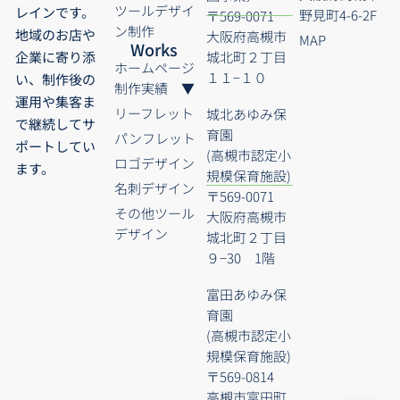
ツールデザイ
レインです。
野見町4-6-2F
〒569-0071
ン制作
地域のお店や
大阪府高槻市
MAP
Works
城北町２丁目
企業に寄り添
ホームページ
１１−１０
い、制作後の
制作実績 ▼
運用や集客ま
リーフレット
城北あゆみ保
で継続してサ
育園
パンフレット
ポートしてい
(高槻市認定小
ロゴデザイン
ます。
規模保育施設)
名刺デザイン
〒569-0071
その他ツール
大阪府高槻市
デザイン
城北町２丁目
９−30 1階
富田あゆみ保
育園
(高槻市認定小
規模保育施設)
〒569-0814
高槻市富田町