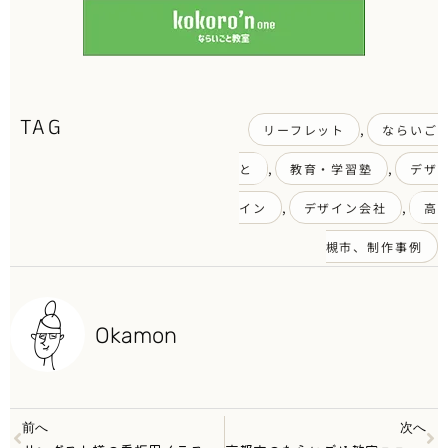
TAG
,
リーフレット
ならいご
,
,
と
教育・学習塾
デザ
,
,
イン
デザイン会社
高
槻市、制作事例
Okamon
前へ
次へ