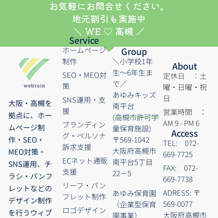
お気軽にお問合せください。
地元割引も実施中
＼ WE ♡ 高槻 ／
Service
ホームページ
Group
制作
＼小学校1年
About
生～6年生ま
SEO・MEO対
定休日 ：土
で／
策
曜・日曜・祝
あゆみキッズ
日
SNS運用・支
大阪・高槻を
南平台
援
営業時間 ：
拠点に、ホー
(高槻市許可学
AM 9 - PM 6
ブランディン
ムページ制
童保育施設)
Access
グ・ペルソナ
〒569-1042
作・SEO・
TEL: 072-
訴求支援
大阪府高槻市
MEO対策・
669-7725
ECネット通販
南平台5丁目
SNS運用、チ
FAX: 072-
支援
22－5
ラシ・パンフ
669-7738
リーフ・パン
レットなどの
ADRESS: 〒
あゆみ保育園
フレット制作
デザイン制作
569-0077
（企業型保育
ロゴデザイン
を行うウィブ
大阪府高槻市
園事業）