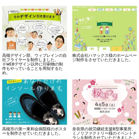
高槻デザイン部、ウィブレインの自
株式会社ハマックス様のホームペー
社フライヤーを制作しました。
ジ制作をさせていただきました。
※WEBデザイン以外に印刷物の制
作もやっていることを周知するた
め。
高槻市の第一東和会病院様のポスタ
奈良県の就労継続支援B型事業所、
ーを制作させていただきました。
ミノリファクトリー様のイベントチ
ラシを制作させていただきました。