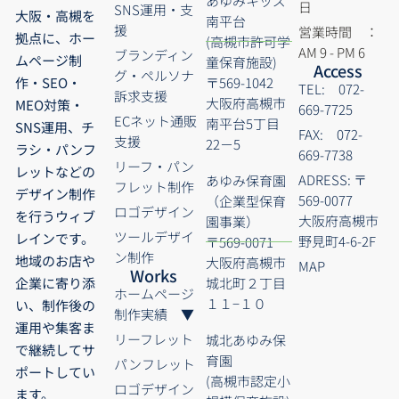
あゆみキッズ
日
SNS運用・支
大阪・高槻を
南平台
援
営業時間 ：
拠点に、ホー
(高槻市許可学
AM 9 - PM 6
ブランディン
ムページ制
童保育施設)
Access
グ・ペルソナ
〒569-1042
作・SEO・
TEL: 072-
訴求支援
大阪府高槻市
MEO対策・
669-7725
ECネット通販
南平台5丁目
SNS運用、チ
FAX: 072-
支援
22－5
ラシ・パンフ
669-7738
リーフ・パン
レットなどの
ADRESS: 〒
あゆみ保育園
フレット制作
デザイン制作
569-0077
（企業型保育
ロゴデザイン
を行うウィブ
大阪府高槻市
園事業）
ツールデザイ
レインです。
野見町4-6-2F
〒569-0071
ン制作
地域のお店や
大阪府高槻市
MAP
Works
城北町２丁目
企業に寄り添
ホームページ
１１−１０
い、制作後の
制作実績 ▼
運用や集客ま
リーフレット
城北あゆみ保
で継続してサ
育園
パンフレット
ポートしてい
(高槻市認定小
ロゴデザイン
ます。