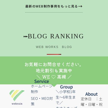
最新のWEB制作事例をもっと見る
BLOG RANKING
▸▸▸
WEB WORKS BLOG
お気軽にお問合せください。
地元割引も実施中
＼ WE ♡ 高槻 ／
Service
ホームページ
Group
制作
＼小学校1年
About
生～6年生ま
SEO・MEO対
定休日 ：土
で／
策
曜・日曜・祝