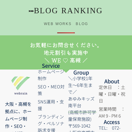
BLOG RANKING
▸▸▸
WEB WORKS BLOG
お気軽にお問合せください。
地元割引も実施中
＼ WE ♡ 高槻 ／
Service
ホームページ
Group
制作
＼小学校1年
About
生～6年生ま
SEO・MEO対
定休日 ：土
で／
策
曜・日曜・祝
あゆみキッズ
日
SNS運用・支
大阪・高槻を
南平台
援
営業時間 ：
拠点に、ホー
(高槻市許可学
AM 9 - PM 6
ブランディン
ムページ制
童保育施設)
Access
グ・ペルソナ
〒569-1042
作・SEO・
TEL: 072-
訴求支援