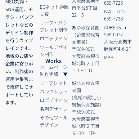
大阪府高槻市
MEO対策・
669-7725
ECネット通販
南平台5丁目
SNS運用、チ
FAX: 072-
支援
22－5
ラシ・パンフ
669-7738
リーフ・パン
レットなどの
ADRESS: 〒
あゆみ保育園
フレット制作
デザイン制作
569-0077
（企業型保育
ロゴデザイン
を行うウィブ
大阪府高槻市
園事業）
ツールデザイ
レインです。
野見町4-6-2F
〒569-0071
ン制作
地域のお店や
大阪府高槻市
MAP
Works
城北町２丁目
企業に寄り添
ホームページ
１１−１０
い、制作後の
制作実績 ▼
運用や集客ま
リーフレット
城北あゆみ保
で継続してサ
育園
パンフレット
ポートしてい
(高槻市認定小
ロゴデザイン
ます。
規模保育施設)
名刺デザイン
〒569-0071
その他ツール
大阪府高槻市
デザイン
城北町２丁目
９−30 1階