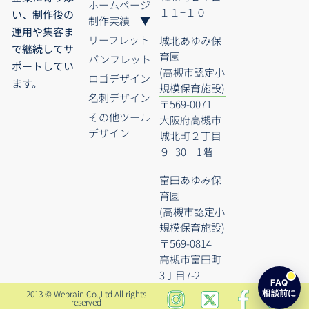
ホームページ
１１−１０
い、制作後の
制作実績 ▼
運用や集客ま
リーフレット
城北あゆみ保
で継続してサ
育園
パンフレット
ポートしてい
(高槻市認定小
ロゴデザイン
ます。
規模保育施設)
名刺デザイン
〒569-0071
その他ツール
大阪府高槻市
デザイン
城北町２丁目
９−30 1階
富田あゆみ保
育園
(高槻市認定小
規模保育施設)
〒569-0814
高槻市富田町
3丁目7-2
FAQ
相談前に
2013 © Webrain Co.,Ltd All rights
reserved