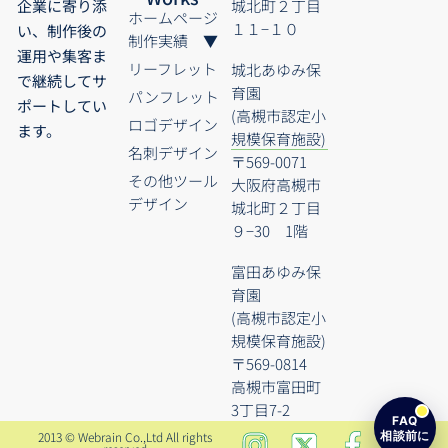
城北町２丁目
企業に寄り添
ホームページ
１１−１０
い、制作後の
制作実績 ▼
運用や集客ま
リーフレット
城北あゆみ保
で継続してサ
育園
パンフレット
ポートしてい
(高槻市認定小
ロゴデザイン
ます。
規模保育施設)
名刺デザイン
〒569-0071
その他ツール
大阪府高槻市
デザイン
城北町２丁目
９−30 1階
富田あゆみ保
育園
(高槻市認定小
規模保育施設)
〒569-0814
高槻市富田町
3丁目7-2
FAQ
2013 © Webrain Co.,Ltd All rights
相談前に