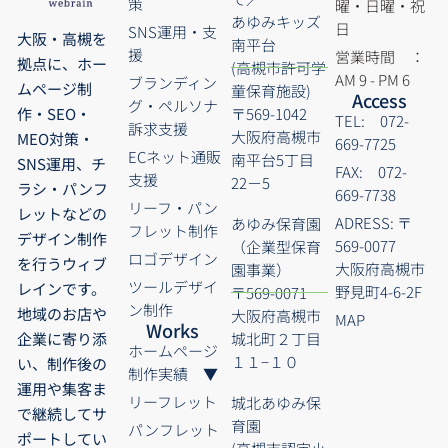
策
曜・日曜・祝
あゆみキッズ
日
SNS運用・支
大阪・高槻を
南平台
援
営業時間 ：
拠点に、ホー
(高槻市許可学
AM 9 - PM 6
ブランディン
ムページ制
童保育施設)
Access
グ・ペルソナ
〒569-1042
作・SEO・
TEL: 072-
訴求支援
大阪府高槻市
MEO対策・
669-7725
ECネット通販
南平台5丁目
SNS運用、チ
FAX: 072-
支援
22－5
ラシ・パンフ
669-7738
リーフ・パン
レットなどの
ADRESS: 〒
あゆみ保育園
フレット制作
デザイン制作
569-0077
（企業型保育
ロゴデザイン
を行うウィブ
大阪府高槻市
園事業）
ツールデザイ
レインです。
野見町4-6-2F
〒569-0071
ン制作
地域のお店や
大阪府高槻市
MAP
Works
城北町２丁目
企業に寄り添
ホームページ
１１−１０
い、制作後の
制作実績 ▼
運用や集客ま
リーフレット
城北あゆみ保
で継続してサ
育園
パンフレット
ポートしてい