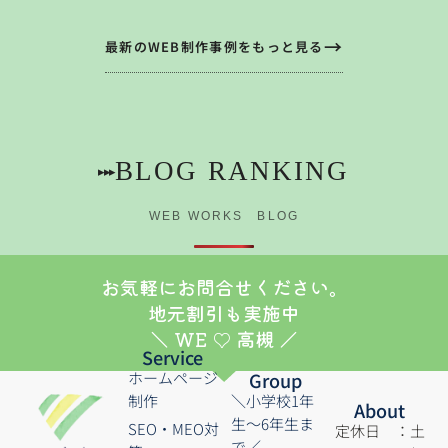
最新のWEB制作事例をもっと見る
BLOG RANKING
▸▸▸
WEB WORKS BLOG
お気軽にお問合せください。
地元割引も実施中
＼ WE ♡ 高槻 ／
Service
ホームページ
Group
制作
＼小学校1年
About
生～6年生ま
SEO・MEO対
定休日 ：土
で／