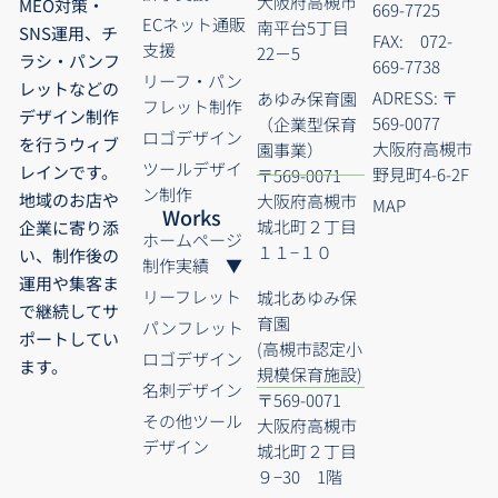
大阪府高槻市
MEO対策・
669-7725
ECネット通販
南平台5丁目
SNS運用、チ
FAX: 072-
支援
22－5
ラシ・パンフ
669-7738
リーフ・パン
レットなどの
ADRESS: 〒
あゆみ保育園
フレット制作
デザイン制作
569-0077
（企業型保育
ロゴデザイン
を行うウィブ
大阪府高槻市
園事業）
ツールデザイ
レインです。
野見町4-6-2F
〒569-0071
ン制作
地域のお店や
大阪府高槻市
MAP
Works
城北町２丁目
企業に寄り添
ホームページ
１１−１０
い、制作後の
制作実績 ▼
運用や集客ま
リーフレット
城北あゆみ保
で継続してサ
育園
パンフレット
ポートしてい
(高槻市認定小
ロゴデザイン
ます。
規模保育施設)
名刺デザイン
〒569-0071
その他ツール
大阪府高槻市
デザイン
城北町２丁目
９−30 1階