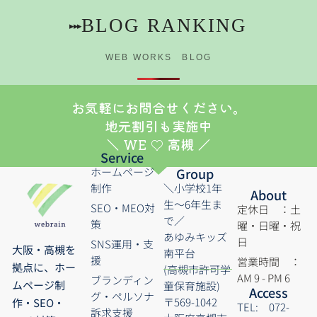
BLOG RANKING
▸▸▸
WEB WORKS BLOG
お気軽にお問合せください。
地元割引も実施中
＼ WE ♡ 高槻 ／
Service
ホームページ
Group
制作
＼小学校1年
About
生～6年生ま
SEO・MEO対
定休日 ：土
で／
策
曜・日曜・祝
あゆみキッズ
日
SNS運用・支
大阪・高槻を
南平台
援
営業時間 ：
拠点に、ホー
(高槻市許可学
AM 9 - PM 6
ブランディン
ムページ制
童保育施設)
Access
グ・ペルソナ
〒569-1042
作・SEO・
TEL: 072-
訴求支援